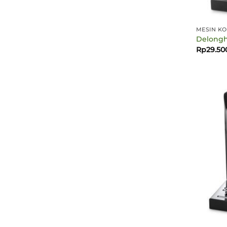
MESIN KO
Delongh
Rp
29.50