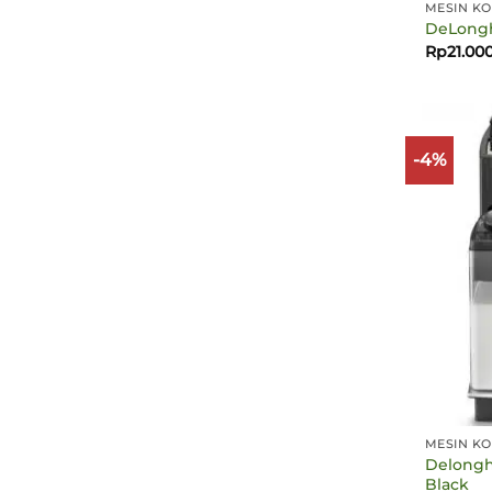
MESIN KO
DeLongh
Rp
21.00
-4%
MESIN KO
Delonghi
Black