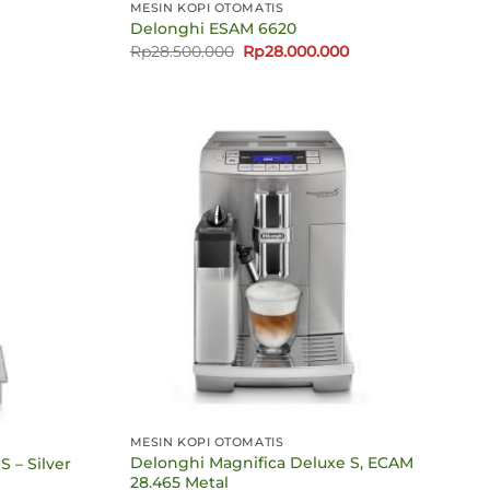
MESIN KOPI OTOMATIS
Delonghi ESAM 6620
Harga
Harga
Rp
28.500.000
Rp
28.000.000
aslinya
saat
adalah:
ini
Rp28.500.000.
adalah:
Rp28.000.000.
MESIN KOPI OTOMATIS
Delonghi Magnifica Deluxe S, ECAM
 – Silver
28.465 Metal
Harga