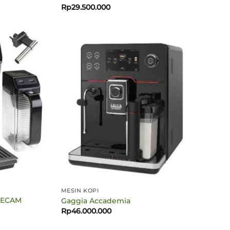
saat
Rp
29.500.000
ni
.
adalah:
Rp18.315.000.
MESIN KOPI
, ECAM
Gaggia Accademia
Rp
46.000.000