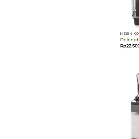
MESIN KO
Delongh
Rp
22.50