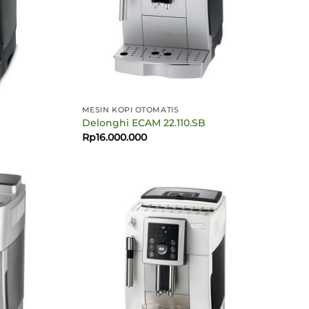
MESIN KOPI OTOMATIS
Delonghi ECAM 22.110.SB
Harga
Rp
16.000.000
saat
ini
.
adalah:
Rp14.800.000.