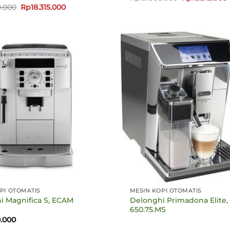
aslinya
Harga
Harga
0.000
Rp
18.315.000
adalah:
i
aslinya
saat
Rp19.000.000
adalah:
ini
Rp19.000.000.
adalah:
Rp18.315.000.
PI OTOMATIS
MESIN KOPI OTOMATIS
i Magnifica S, ECAM
Delonghi Primadona Elite
650.75.MS
0.000