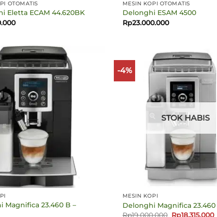
PI OTOMATIS
MESIN KOPI OTOMATIS
i Eletta ECAM 44.620BK
Delonghi ESAM 4500
0.000
Rp
23.000.000
-4%
STOK HABIS
PI
MESIN KOPI
 Magnifica 23.460 B –
Delonghi Magnifica 23.460 S
Harga
Rp
19.000.000
Rp
18.315.000