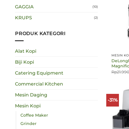
GAGGIA
(10)
KRUPS
(2)
PRODUK KATEGORI
Alat Kopi
MESIN KO
DeLongh
Biji Kopi
Magnifi
Rp
21.99
Catering Equipment
Commercial Kitchen
Mesin Daging
-31%
Mesin Kopi
Coffee Maker
Grinder