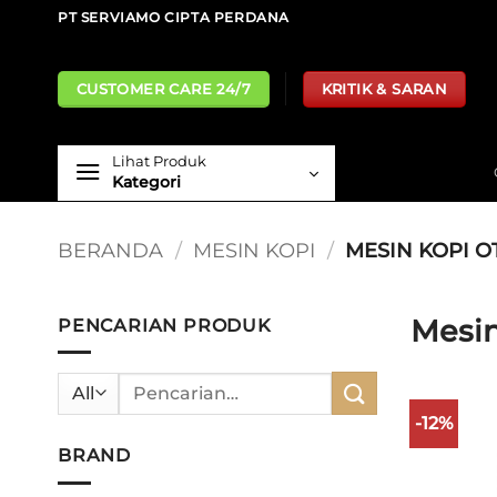
Skip
PT SERVIAMO CIPTA PERDANA
to
content
CUSTOMER CARE 24/7
KRITIK & SARAN
Lihat Produk
Kategori
BERANDA
/
MESIN KOPI
/
MESIN KOPI O
Mesin
PENCARIAN PRODUK
Pencarian
untuk:
-12%
BRAND