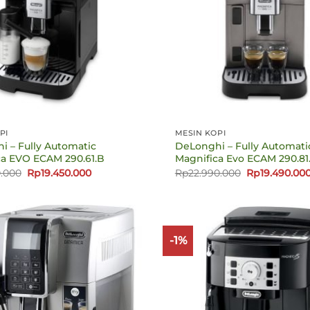
PI
MESIN KOPI
i – Fully Automatic
DeLonghi – Fully Automati
ca EVO ECAM 290.61.B
Magnifica Evo ECAM 290.81
Harga
Harga
Harga
0.000
Rp
19.450.000
Rp
22.990.000
Rp
19.490.00
aslinya
saat
aslinya
adalah:
ini
adalah:
Rp21.990.000.
adalah:
Rp22.990.000
Rp19.450.000.
-1%