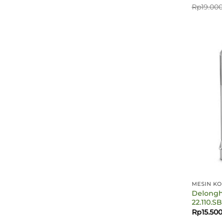
Rp
19.00
MESIN KO
Delongh
22.110.SB
Rp
15.50