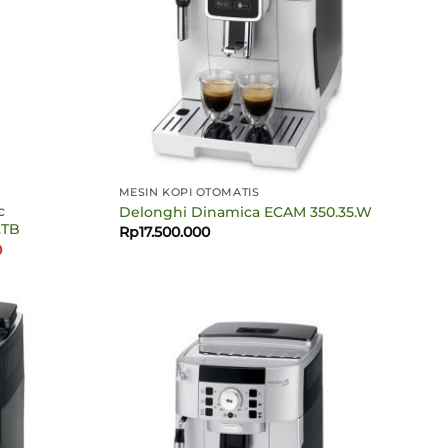
MESIN KOPI OTOMATIS
c
Delonghi Dinamica ECAM 350.35.W
.TB
Rp
17.500.000
Harga
0
saat
ini
.
adalah:
Rp19.490.000.