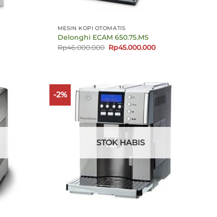
MESIN KOPI OTOMATIS
Delonghi ECAM 650.75.MS
Harga
Harga
Rp
46.000.000
Rp
45.000.000
aslinya
saat
adalah:
ini
Rp46.000.000.
adalah:
Rp45.000.000.
-2%
STOK HABIS