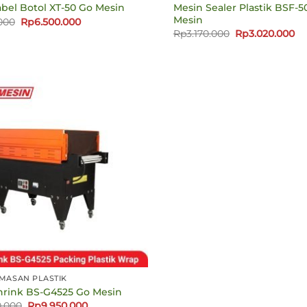
Mesin Sealer Plastik BSF-5
bel Botol XT-50 Go Mesin
Mesin
Harga
Harga
.000
Rp
6.500.000
aslinya
saat
Harga
Ha
Rp
3.170.000
Rp
3.020.000
adalah:
ini
aslinya
sa
Rp6.710.000.
adalah:
adalah:
ini
Rp6.500.000.
Rp3.170.000.
ad
Rp
MASAN PLASTIK
hrink BS-G4525 Go Mesin
Harga
Harga
0.000
Rp
9.950.000