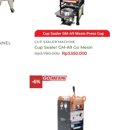
CUP SEALER MACHINE
NNEL
Cup Sealer GM-A9 Go Mesin
Harga
Harga
Rp
3.780.000
Rp
3.550.000
aslinya
saat
adalah:
ini
Rp3.780.000.
adalah:
Rp3.550.000.
-6%