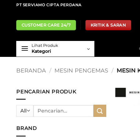
Skip
PT SERVIAMO CIPTA PERDANA
to
content
CUSTOMER CARE 24/7
KRITIK & SARAN
Lihat Produk
Kategori
BERANDA
/
MESIN PENGEMAS
/
MESIN 
PENCARIAN PRODUK
Pencarian
untuk:
BRAND