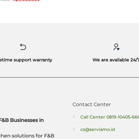
aslinya
saat
adalah:
ini
Rp10.490.000.
adalah:
Rp9.950.000.
fetime support warranty
We are available 24/
Contact Center
Call Center
0819-10405-66
F&B Businesses in
cs@serviamo.id
hen solutions for F&B