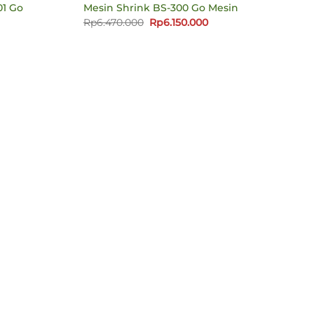
01 Go
Mesin Shrink BS-300 Go Mesin
Harga
Harga
Rp
6.470.000
Rp
6.150.000
aslinya
saat
rga
adalah:
ini
at
Rp6.470.000.
adalah:
Rp6.150.000.
alah:
3.020.000.