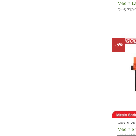
Mesin La
Rp
6.710
-5%
MESIN KE
Mesin S
Rp
10.49