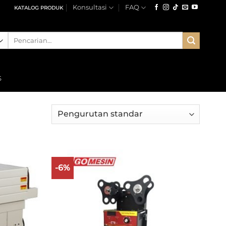
Konsultasi
FAQ
KATALOG PRODUK
Pencarian
untuk:
S
-6%