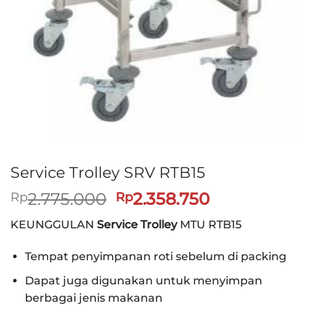
Service Trolley SRV RTB15
Harga
Harga
2.775.000
2.358.750
Rp
Rp
aslinya
saat
KEUNGGULAN
Service Trolley
MTU RTB15
adalah:
ini
Rp2.775.000.
adalah:
Tempat penyimpanan roti sebelum di packing
Rp2.358.750
Dapat juga digunakan untuk menyimpan
berbagai jenis makanan