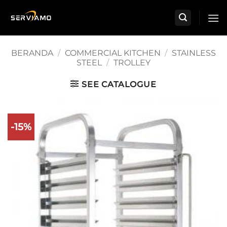
Skip
to
content
BERANDA
/
COMMERCIAL KITCHEN
/
STAINLESS
STEEL
/
TROLLEY
SEE CATALOGUE
-15%