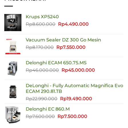
Krups XP5240
Harga
Harga
Rp
8.600.000
Rp
4.490.000
aslinya
saat
adalah:
ini
Vacuum Sealer DZ 300 Go Mesin
Rp8.600.000.
adalah:
Harga
Harga
Rp
8.170.000
Rp
7.550.000
Rp4.490.000.
aslinya
saat
adalah:
ini
Delonghi ECAM 650.75.MS
Rp8.170.000.
adalah:
Harga
Harga
Rp
46.000.000
Rp
45.000.000
Rp7.550.000.
aslinya
saat
adalah:
ini
DeLonghi - Fully Automatic Magnifica Evo
Rp46.000.000.
adalah:
ECAM 290.81.TB
Rp45.000.000
Harga
Harga
Rp
22.990.000
Rp
19.490.000
aslinya
saat
Delonghi EC 860.M
adalah:
ini
Harga
Harga
Rp
7.600.000
Rp
Rp22.990.000.
7.500.000
adalah:
aslinya
saat
Rp19.490.000.