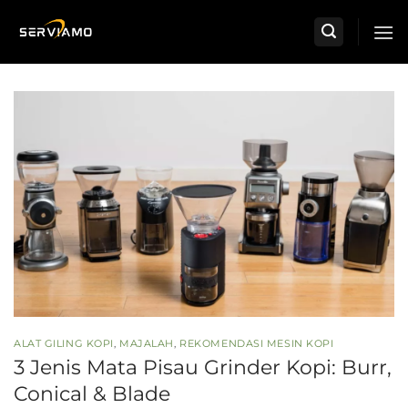
Skip
to
content
ALAT GILING KOPI
,
MAJALAH
,
REKOMENDASI MESIN KOPI
3 Jenis Mata Pisau Grinder Kopi: Burr,
Conical & Blade