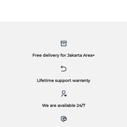
adalah:
ini
Rp7.600.000.
adalah:
Rp7.500.000.
Free delivery for Jakarta Area+
Lifetime support warranty
We are available 24/7